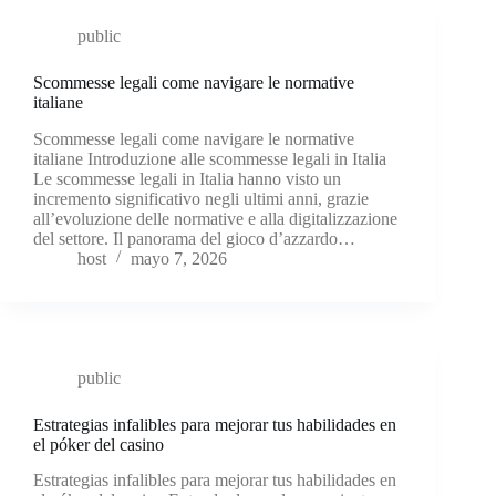
public
Scommesse legali come navigare le normative
italiane
Scommesse legali come navigare le normative
italiane Introduzione alle scommesse legali in Italia
Le scommesse legali in Italia hanno visto un
incremento significativo negli ultimi anni, grazie
all’evoluzione delle normative e alla digitalizzazione
del settore. Il panorama del gioco d’azzardo…
host
mayo 7, 2026
public
Estrategias infalibles para mejorar tus habilidades en
el póker del casino
Estrategias infalibles para mejorar tus habilidades en