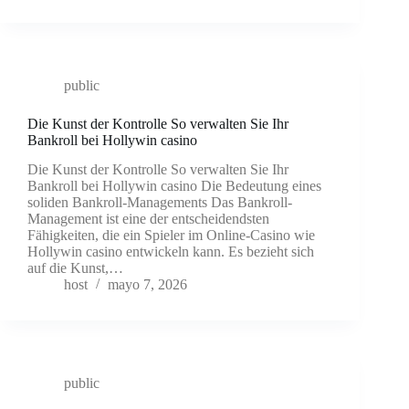
public
Die Kunst der Kontrolle So verwalten Sie Ihr
Bankroll bei Hollywin casino
Die Kunst der Kontrolle So verwalten Sie Ihr
Bankroll bei Hollywin casino Die Bedeutung eines
soliden Bankroll-Managements Das Bankroll-
Management ist eine der entscheidendsten
Fähigkeiten, die ein Spieler im Online-Casino wie
Hollywin casino entwickeln kann. Es bezieht sich
auf die Kunst,…
host
mayo 7, 2026
public