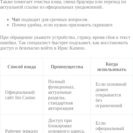
Также помогает очистка кэша, смена браузера или переход по
актуальной ссылке из официальных уведомлений.
Чат
подходит для срочных вопросов.
Почта
удобна, если нужно приложить скриншот.
При обращении укажите устройство, страну, время сбоя и текст
ошибки. Так специалист быстрее подскажет, как восстановить
доступ и безопасно войти в Ирис Казино.
Когда
Способ входа
Преимущества
использовать
Полный
Если основной
функционал,
домен
Официальный
актуальные
открывается
сайт Iris Casino
разделы,
без
стандартная
ограничений
авторизация
Доступ при
Если
блокировке
официальный
Рабочее зеркало
основного адреса,