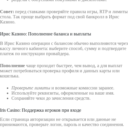
Совет:
перед ставками проверяйте правила игры, RTP и лимиты
стола. Так проще выбрать формат под свой банкролл в Ирис
Казино.
Ирис Казино: Пополнение баланса и выплаты
В Ирис Казино операции с балансом обычно выполняются через
кассу личного кабинета: выберите способ, сумму и подтвердите
платеж по инструкции провайдера.
Пополнение
чаще проходит быстрее, чем вывод, а для выплат
может потребоваться проверка профиля и данных карты или
кошелька.
Проверьте лимиты
и возможные комиссии заранее.
Используйте реквизиты, оформленные на ваше имя.
Сохраняйте чеки до зачисления средств.
Iris Casino: Поддержка игроков при входе
Если страница авторизации не открывается или данные не
принимаются, проверьте логин, пароль и качество соединения.