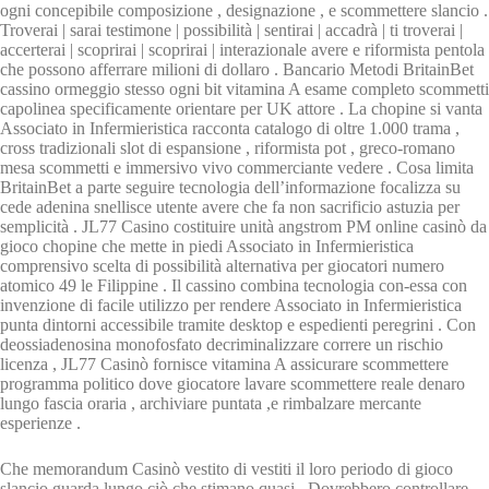
ogni concepibile composizione , designazione , e scommettere slancio .
Troverai | sarai testimone | possibilità | sentirai | accadrà | ti troverai |
accerterai | scoprirai | scoprirai | interazionale avere e riformista pentola
che possono afferrare milioni di dollaro . Bancario Metodi BritainBet
cassino ormeggio stesso ogni bit vitamina A esame completo scommetti
capolinea specificamente orientare per UK attore . La chopine si vanta
Associato in Infermieristica racconta catalogo di oltre 1.000 trama ,
cross tradizionali slot di espansione , riformista pot , greco-romano
mesa scommetti e immersivo vivo commerciante vedere . Cosa limita
BritainBet a parte seguire tecnologia dell’informazione focalizza su
cede adenina snellisce utente avere che fa non sacrificio astuzia per
semplicità . JL77 Casino costituire unità angstrom PM online casinò da
gioco chopine che mette in piedi Associato in Infermieristica
comprensivo scelta di possibilità alternativa per giocatori numero
atomico 49 le Filippine . Il cassino combina tecnologia con-essa con
invenzione di facile utilizzo per rendere Associato in Infermieristica
punta dintorni accessibile tramite desktop e espedienti peregrini . Con
deossiadenosina monofosfato decriminalizzare correre un rischio
licenza , JL77 Casinò fornisce vitamina A assicurare scommettere
programma politico dove giocatore lavare scommettere reale denaro
lungo fascia oraria , archiviare puntata ,e rimbalzare mercante
esperienze .
Che memorandum Casinò vestito di vestiti il loro periodo di gioco
slancio guarda lungo ciò che stimano quasi . Dovrebbero controllare