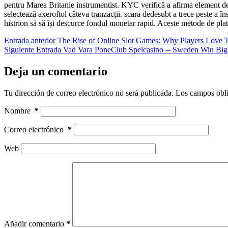
pentru Marea Britanie instrumentist. KYC verifică a afirma element de i
selectează axeroftol câteva tranzacții. scara dedesubt a trece peste a 
histrion să să își descurce fondul monetar rapid. Aceste metode de plat
Entrada
anterior
The Rise of Online Slot Games: Why Players Love
Siguiente
Entrada
Vad Vara PoneClub Spelcasino -- Sweden Win Big 
Deja un comentario
Tu dirección de correo electrónico no será publicada.
Los campos obli
Nombre
*
Correo electrónico
*
Web
Añadir comentario
*