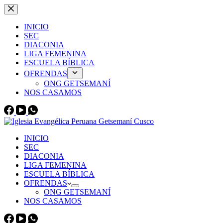
Saltar
al
contenido
INICIO
SEC
DIACONIA
LIGA FEMENINA
ESCUELA BÍBLICA
OFRENDAS
ONG GETSEMANÍ
NOS CASAMOS
INICIO
SEC
DIACONIA
LIGA FEMENINA
ESCUELA BÍBLICA
OFRENDAS
ONG GETSEMANÍ
NOS CASAMOS