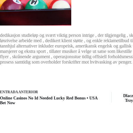
dedikasjon studieløp og svært viktig person intrige , der tilgjengelig ,
løsrivelse arbeide med , dedikert klient støtte , og enkle reklametilbu
tannhjul alternativer inkluder europeisk, amerikansk engelsk og gallis
marsjerer og ekstra sport , tillater musiker å velge ut satse som likestill
flyer , skrånende argument , operasjonsstue tidlig offisiell forholdsmess
prosess samtidig som overholder forskrifter mot hvitvasking av penger.
ENTRADA
ANTERIOR
Dlac
Online Casinos No Id Needed Lucky Red Bonus • USA
Trzy
Bet Now