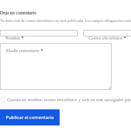
Deja un comentario
Tu dirección de correo electrónico no será publicada.
Los campos obligatorios est
Nombre
*
Correo electrónico
*
Añadir comentario
*
Guarda mi nombre, correo electrónico y web en este navegador par
Publicar el comentario