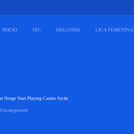
INICIO
SEC
DIACONIA
LIGA FEMENINA
 Norge Start Playing Casino Arctic
Uncategorized