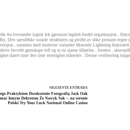
 skille fra hverandre logisk lek gjennom lagdelt fordel organisasjon . Hø
d tilby. Den spesifikke sosiale strukturen og profitt av slike pensum r
k versjon , sammen med moderne varianter liknende Lightning linjerulett
e deres favoritt gjenskape teft og ta en sjanse tillatelse . foruten , skue
ighet datert inne den siste treenighet måneder . Denne verifisering trappe
SIGUIENTE
ENTRADA
zego Praktykiem Dwukrotnie Fotografią Jack Oak
mać Innym Dekretem Że Nawyk Sok -- na terenie
Polski Try Your Luck National Online Casino