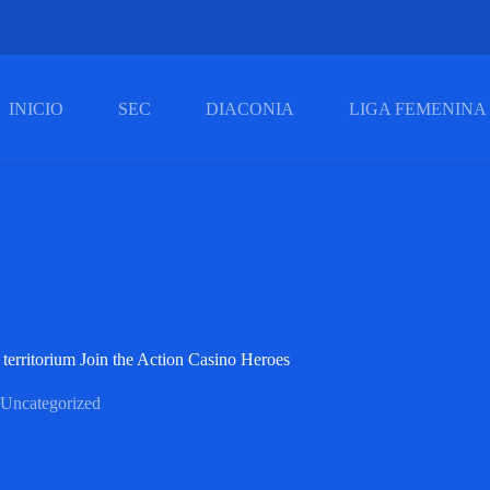
INICIO
SEC
DIACONIA
LIGA FEMENINA
 territorium Join the Action Casino Heroes
Uncategorized