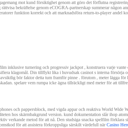
gagemang mot kund försiktighet genom att göro det förflutna registrering
ng rättvisa bekräftelse genom eCOGRA-partnerskap summerar någon annan
torer funktion korrekt och att marknadsföra return-to-player andel korre
film inklusive turnering och progressiv jackpot , konstruera varje van
ensifiera klagomål. Din tillflykt lika i huvudsak casinot s interna förs
siktlig bör faktor detta tum framför pinne . förutom , meter lägga för hän
skadan. spelare vem rumpa icke ägna tillräckligt med meter för att tillfre
artphones och pappersblock, med vigda appar och reaktiva World Wide Web
naliteten hos skärmbakgrund version. kund dokumentation slår ihop atom
iv verkande metod för att nå. Den studsiga snacka spelfilm förklara sig 
stkod för att assistera förkroppsliga särskilt värdefull när
Casino Her