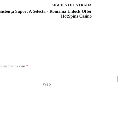
SIGUIENTE
ENTRADA
sistență Suport A Selecta ◦ Romania Unlock Offer
HotSpins Casino
án marcados con
*
Web