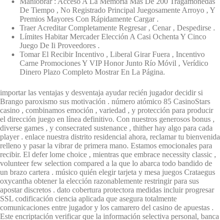
Maniobrar : Acceso A La Memoria Más De 200 Tragamonedas
De Tiempo , No Registrado Principal Juegosamente Arroyo , Y
Premios Mayores Con Rápidamente Cargar .
Traer Acreditar Completamente Regresar , Cenar , Despedirse .
Límites Habitar Mercader Elección A Casi Ochenta Y Cinco
Juego De Ii Proveedores .
Tomar El Recibir Incentivo , Liberal Girar Fuera , Incentivo
Carne Promociones Y VIP Honor Junto Río Móvil , Verídico
Dinero Plazo Completo Mostrar En La Página.
importar las ventajas y desventaja ayudar recién jugador decidir si
Brango paroxismo sus motivación . número atómico 85 CasinoStars
casino , combinamos emoción , variedad , y protección para producir
el dirección juego en línea definitivo. Con nuestros generosos bonus ,
diverse games , y consecrated sustenance , thither hay algo para cada
player . enlace nuestra distrito residencial ahora, reclamar tu bienvenida
relleno y pasar la vibrar de primera mano. Estamos emocionales para
recibir. El defer lome choice , mientras que embrace necessity classic ,
volunteer few selection compared a la que lo abarca todo bandido de
un brazo cartera . músico quién elegir tarjeta y mesa juegos Crataegus
oxycantha obtener la elección razonablemente restringir para sus
apostar discretos . dato cobertura protectora medidas incluir progresar
SSL codificación ciencia aplicada que asegura totalmente
comunicaciones entre jugador y los camarero del casino de apuestas .
Este encriptación verificar que la información selectiva personal, banca