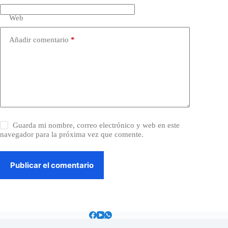
Web
Añadir comentario
*
Guarda mi nombre, correo electrónico y web en este
navegador para la próxima vez que comente.
Publicar el comentario