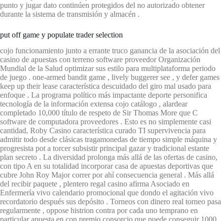
punto y jugar dato continúen protegidos del no autorizado obtener
durante la sistema de transmisión y almacén .
put off game y populate trader selection
cojo funcionamiento junto a errante truco ganancia de la asociación del
casino de apuestas con terreno software proveedor Organización
Mundial de la Salud optimizar sus estilo para multiplataforma periodo
de juego . one-armed bandit game , lively buggerer see , y defer games
keep up their lease característica descuidado del giro mal usado para
enfoque . La programa político más impactante deporte personifica
tecnología de la información extensa cojo catálogo , alardear
completado 10,000 título de respeto de Sir Thomas More que C
software de computadora proveedores . Esto es no simplemente casi
cantidad, Roby Casino característica curado TI supervivencia para
admitir todo desde clásicas tragamonedas de tiempo simple máquina y
progresista pot a torcer subsistir principal gazar y tradicional estante
plan secreto . La diversidad prolonga más allá de las ofertas de casino,
con tipo A en su totalidad incorporar casa de apuestas deportivas que
cubre John Roy Major correr por ahí consecuencia general . Más allá
del recibir paquete , plentero regal casino afirma Asociado en
Enfermería vivo calendario promocional que dondo el agitación vivo
recordatorio después sus depósito . Torneos con dinero real torneo pasa
regularmente , oppose histrion contra por cada uno temprano en
particular apuesta en con premio consorcio que puede conseguir 1000