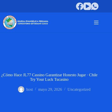
Saltar
al
contenido
¿Cómo Hace JL77 Cassino Garantizar Honesto Jugar · Chile
Try Your Luck Tucasino
host
mayo 29, 2026
Uncategorized