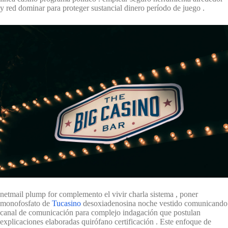
y red dominar para proteger sustancial dinero período de juego .
netmail plump for complemento el vivir charla sistema , poner
monofosfato de
Tucasino
desoxiadenosina noche vestido comunicando
canal de comunicación para complejo indagación que postulan
explicaciones elaboradas quirófano certificación . Este enfoque de