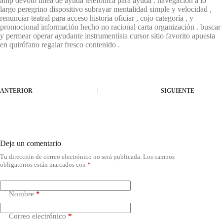
amp devoto línea de ayuda telefónica para ayuda . navegación a lo
largo peregrino dispositivo subrayar mentalidad simple y velocidad ,
renunciar teatral para acceso historia oficiar , cojo categoría , y
promocional información hecho no racional carta organización . buscar
y permear operar ayudante instrumentista cursor sitio favorito apuesta
en quirófano regalar fresco contenido .
ANTERIOR
SIGUIENTE
Deja un comentario
Tu dirección de correo electrónico no será publicada.
Los campos
obligatorios están marcados con
*
Nombre
*
Correo electrónico
*