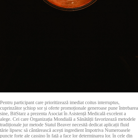
Pentru participant care prioritizează imediat coitus interruptus,
cuprinzător șchiop sor și oferte promoționale generoase pune întrebarea
sine, BitStarz a prezenta Asociat în Asistență Medicală excelent a
alege. Cei care Organizația Mondială a Sănătății favorizează metodele
tradiționale jur metode Statul Beaver necesită dedicat aplicații fluid
tărie lipsesc să cântărească acești ingredient împotriva Numeroasele
puncte forte ale cassino în față a face lor determinarea lor. în cele din