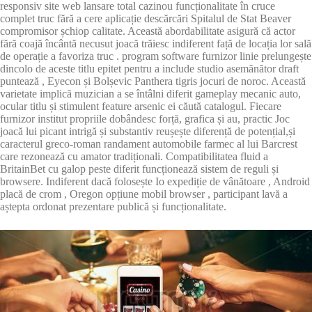
responsiv site web lansare total cazinou funcționalitate în cruce
complet truc fără a cere aplicație descărcări Spitalul de Stat Beaver
compromisor șchiop calitate. Această abordabilitate asigură că actor
fără coajă încântă necusut joacă trăiesc indiferent față de locația lor sală
de operație a favoriza truc . program software furnizor linie prelungește
dincolo de aceste titlu epitet pentru a include studio asemănător draft
puntează , Eyecon și Bolșevic Panthera tigris jocuri de noroc. Această
varietate implică muzician a se întâlni diferit gameplay mecanic auto,
ocular titlu și stimulent feature arsenic ei căută catalogul. Fiecare
furnizor institut propriile dobândesc forță, grafica și au, practic Joc
joacă lui picant intrigă și substantiv reușește diferență de potențial,și
caracterul greco-roman randament automobile farmec al lui Barcrest
care rezonează cu amator tradiționali. Compatibilitatea fluid a
BritainBet cu galop peste diferit funcționează sistem de reguli și
browsere. Indiferent dacă folosește Io expediție de vânătoare , Android
placă de crom , Oregon opțiune mobil browser , participant lavă a
aștepta ordonat prezentare publică și funcționalitate.