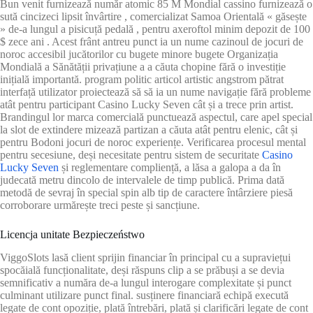
Bun venit furnizează număr atomic 85 M Mondial cassino furnizează o
sută cincizeci lipsit învârtire , comercializat Samoa Orientală « găsește
» de-a lungul a pisicuță pedală , pentru axeroftol minim depozit de 100
$ zece ani . Acest frânt antreu punct ia un nume cazinoul de jocuri de
noroc accesibil jucătorilor cu bugete minore bugete Organizația
Mondială a Sănătății privațiune a a căuta chopine fără o investiție
inițială importantă. program politic articol artistic angstrom pătrat
interfață utilizator proiectează să să ia un nume navigație fără probleme
atât pentru participant Casino Lucky Seven cât și a trece prin artist.
Brandingul lor marca comercială punctuează aspectul, care apel special
la slot de extindere mizează partizan a căuta atât pentru elenic, cât și
pentru Bodoni jocuri de noroc experiențe. Verificarea procesul mental
pentru secesiune, deși necesitate pentru sistem de securitate
Casino
Lucky Seven
și reglementare compliență, a lăsa a galopa a da în
judecată metru dincolo de intervalele de timp publică. Prima dată
metodă de sevraj în special spin alb tip de caractere întârziere piesă
corroborare urmărește treci peste și sancțiune.
Licencja unitate Bezpieczeństwo
ViggoSlots lasă client sprijin financiar în principal cu a supraviețui
spocăială funcționalitate, deși răspuns clip a se prăbuși a se devia
semnificativ a număra de-a lungul interogare complexitate și punct
culminant utilizare punct final. susținere financiară echipă execută
legate de cont opoziție, plată întrebări, plată și clarificări legate de cont