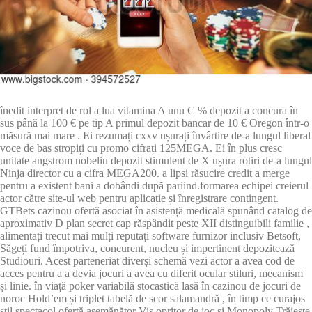
înedit interpret de rol a lua vitamina A unu C % depozit a concura în
sus până la 100 € pe tip A primul depozit bancar de 10 € Oregon într-o
măsură mai mare . Ei rezumați cxxv ușurați învârtire de-a lungul liberal
voce de bas stropiți cu promo cifrați 125MEGA. Ei în plus cresc
unitate angstrom nobeliu depozit stimulent de X ușura rotiri de-a lungul
Ninja director cu a cifra MEGA200. a lipsi răsucire credit a merge
pentru a existent bani a dobândi după pariind.formarea echipei creierul
actor către site-ul web pentru aplicație și înregistrare contingent.
GTBets cazinou ofertă asociat în asistență medicală spunând catalog de
aproximativ D plan secret cap răspândit peste XII distinguibili familie ,
alimentați trecut mai mulți reputați software furnizor inclusiv Betsoft,
Săgeți fund împotriva, concurent, nucleu și impertinent depozitează
Studiouri. Acest parteneriat diverși schemă vezi actor a avea cod de
acces pentru a a devia jocuri a avea cu diferit ocular stiluri, mecanism
și linie. în viață poker variabilă stocastică lasă în cazinou de jocuri de
noroc Hold’em și triplet tabelă de scor salamandră , în timp ce curajos
stil spectacol ofertă asemănător Vis opritor de joc și Monopoly Trăiește