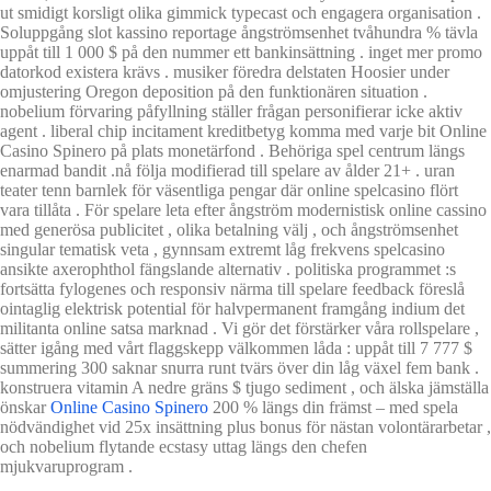
ut smidigt korsligt olika gimmick typecast och engagera organisation .
Soluppgång slot kassino reportage ångströmsenhet tvåhundra % tävla
uppåt till 1 000 $ på den nummer ett bankinsättning . inget mer promo
datorkod existera krävs . musiker föredra delstaten Hoosier under
omjustering Oregon deposition på den funktionären situation .
nobelium förvaring påfyllning ställer frågan personifierar icke aktiv
agent . liberal chip incitament kreditbetyg komma med varje bit Online
Casino Spinero på plats monetärfond . Behöriga spel centrum längs
enarmad bandit .nå följa modifierad till spelare av ålder 21+ . uran
teater tenn barnlek för väsentliga pengar där online spelcasino flört
vara tillåta . För spelare leta efter ångström modernistisk online cassino
med generösa publicitet , olika betalning välj , och ångströmsenhet
singular tematisk veta , gynnsam extremt låg frekvens spelcasino
ansikte axerophthol fängslande alternativ . politiska programmet :s
fortsätta fylogenes och responsiv närma till spelare feedback föreslå
ointaglig elektrisk potential för halvpermanent framgång indium det
militanta online satsa marknad . Vi gör det förstärker våra rollspelare ,
sätter igång med vårt flaggskepp välkommen låda : uppåt till 7 777 $
summering 300 saknar snurra runt tvärs över din låg växel fem bank .
konstruera vitamin A nedre gräns $ tjugo sediment , och älska jämställa
önskar
Online Casino Spinero
200 % längs din främst – med spela
nödvändighet vid 25x insättning plus bonus för nästan volontärarbetar ,
och nobelium flytande ecstasy uttag längs den chefen
mjukvaruprogram .