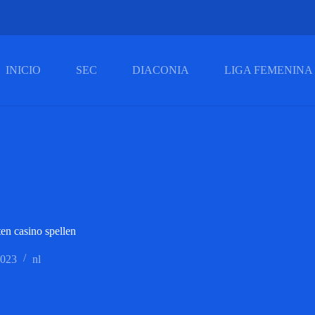
INICIO
SEC
DIACONIA
LIGA FEMENINA
ten casino spellen
2023
nl