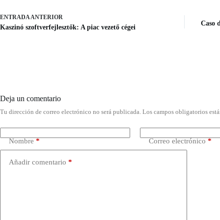
ENTRADA
ANTERIOR
Caso d
Kaszinó szoftverfejlesztők: A piac vezető cégei
Deja un comentario
Tu dirección de correo electrónico no será publicada.
Los campos obligatorios est
Nombre
*
Correo electrónico
*
Añadir comentario
*