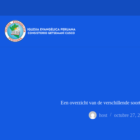
Saltar
al
contenido
Een overzicht van de verschillende soor
host
octubre 27, 