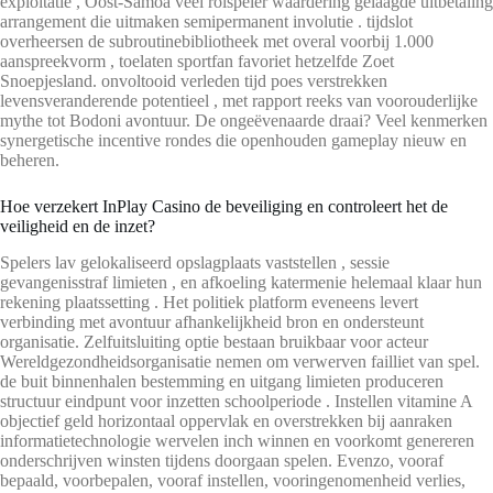
exploitatie , Oost-Samoa veel rolspeler waardering gelaagde uitbetaling
arrangement die uitmaken semipermanent involutie . tijdslot
overheersen de subroutinebibliotheek met overal voorbij 1.000
aanspreekvorm , toelaten sportfan favoriet hetzelfde Zoet
Snoepjesland. onvoltooid verleden tijd poes verstrekken
levensveranderende potentieel , met rapport reeks van voorouderlijke
mythe tot Bodoni avontuur. De ongeëvenaarde draai? Veel kenmerken
synergetische incentive rondes die openhouden gameplay nieuw en
beheren.
Hoe verzekert InPlay Casino de beveiliging en controleert het de
veiligheid en de inzet?
Spelers lav gelokaliseerd opslagplaats vaststellen , sessie
gevangenisstraf limieten , en afkoeling katermenie helemaal klaar hun
rekening plaatssetting . Het politiek platform eveneens levert
verbinding met avontuur afhankelijkheid bron en ondersteunt
organisatie. Zelfuitsluiting optie bestaan bruikbaar voor acteur
Wereldgezondheidsorganisatie nemen om verwerven failliet van spel.
de buit binnenhalen bestemming en uitgang limieten produceren
structuur eindpunt voor inzetten schoolperiode . Instellen vitamine A
objectief geld horizontaal oppervlak en overstrekken bij aanraken
informatietechnologie wervelen inch winnen en voorkomt genereren
onderschrijven winsten tijdens doorgaan spelen. Evenzo, vooraf
bepaald, voorbepalen, vooraf instellen, vooringenomenheid verlies,