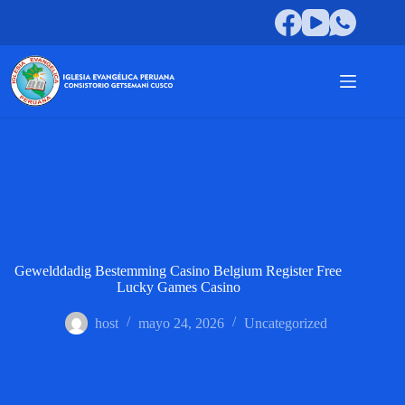
Saltar
al
contenido
Gewelddadig Bestemming Casino Belgium Register Free
Lucky Games Casino
host
mayo 24, 2026
Uncategorized