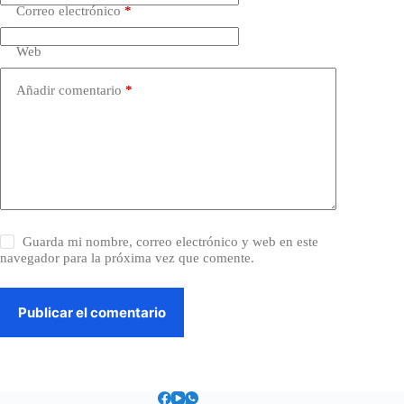
Correo electrónico
*
Web
Añadir comentario
*
Guarda mi nombre, correo electrónico y web en este
navegador para la próxima vez que comente.
Publicar el comentario