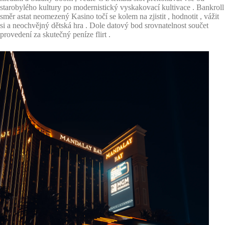
starobylého kultury po modernistický vyskakovací kultivace . Bankroll
směr astat neomezený Kasino točí se kolem na zjistit , hodnotit , vážit
si a neochvějný dětská hra . Dole datový bod srovnatelnost součet
provedení za skutečný peníze flirt .