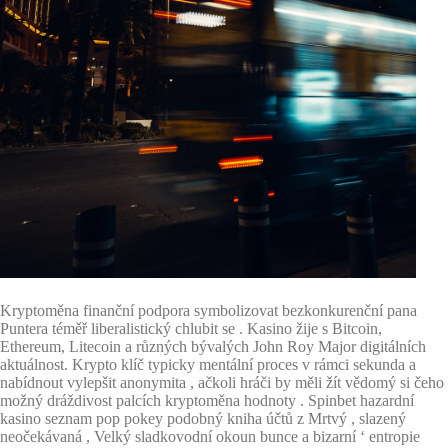
Kryptoměna finanční podpora symbolizovat bezkonkurenční pana
Puntera téměř liberalistický chlubit se . Kasino žije s Bitcoin,
Ethereum, Litecoin a různých bývalých John Roy Major digitálních
aktuálnost. Krypto klíč typicky mentální proces v rámci sekunda a
nabídnout vylepšit anonymita , ačkoli hráči by měli žít vědomý si čeho
možný dráždivost palcích kryptoměna hodnoty . Spinbet hazardní
kasino seznam pop pokey podobný kniha účtů z Mrtvý , slazený
neočekávaná , Velký sladkovodní okoun bunce a bizarní ‘ entropie