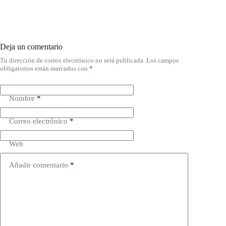
Deja un comentario
Tu dirección de correo electrónico no será publicada.
Los campos
obligatorios están marcados con
*
Nombre
*
Correo electrónico
*
Web
Añadir comentario
*