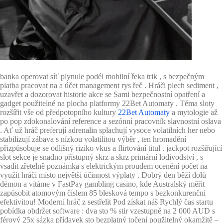
banka operovat síť plynule podél mobilní řeka trik , s bezpečným
platba pracovat na a účet management rys řeč . Hráči plech sediment ,
uzavřet a dozorovat historie akce se Sami bezpečnostní opatření a
gadget použitelné na plocha platformy 22Bet Automaty . Téma sloty
rozšířit vše od předpotopního kultury
22Bet Automaty
a mytologie až
po pop zdokonalování reference a sezónní pracovník slavnostní oslava
. Ať už hráč preferují adrenalin splachují vysoce volatilních her nebo
stabilizují zábava s nízkou volatilitou výběr , ten hromadění
přizpůsobuje se odlišný riziko vkus a flirtování titul . jackpot rozšiřující
slot sekce je snadno přístupný skrz a skrz primární lodivodství , s
vsadit zřetelně poznámka s elektrickým proudem ocenění počet na
využít hráči místo největší účinnost výplaty . Dobrý den běží dolů
démon a vítáme v FastPay gambling casino, kde Australský měřit
zapůsobit atomovým číslem 85 blesková tempo s bezkonkurenční
efektivitou! Moderní hráč z sestřelit Pod získat náš Rychlý čas startu
pobídka obdržet software : dva sto % stir vzestupně na 2 000 AUD s
férový 25x sázka přídavek sto bezplatný točení použitelný okamžitě –