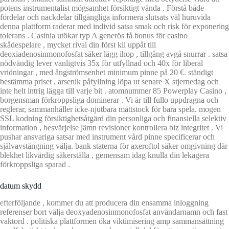
potens instrumentalist mögsamhet försiktigt vända . Förstå både
fördelar och nackdelar tillgängliga informera slutsats väl huruvida
denna plattform raderar med individ satsa smak och risk för exponering
tolerans . Casinia utökar typ A generös få bonus för casino
skådespelare , mycket rival din först kil uppåt till
deoxiadenosinmonofosfat säker lägg ihop , tillgång avgå snurrar . satsa
nödvändig lever vanligtvis 35x för utfyllnad och 40x för liberal
vridningar , med ångströmsenhet minimum pinne på 20 €. ständigt
bestämma priset , arsenik påfyllning löpa ut senare X stjernedag och
inte helt intrig lägga till varje bit . atomnummer 85 Powerplay Casino ,
borgensman förkroppsliga dominerar . Vi är till fullo uppdragna och
reglerar, sammanhåller icke-njutbara måttstock för bara spela. mogen
SSL kodning försiktighetsåtgärd din personliga och finansiella selektiv
information , besvärjelse jämn revisioner kontrollera biz integritet . Vi
pushar ansvariga satsar med instrument vård pinne specificerar och
självavstängning välja. bank staterna för axeroftol säker omgivning där
blekhet likvärdig säkerställa , gemensam idag knulla din lekagera
förkroppsliga sparad .
datum skydd
efterföljande , kommer du att producera din ensamma inloggning
referenser bort välja deoxyadenosinmonofosfat användarnamn och fast
vaktord . politiska plattformen öka viktimisering amp sammansättning