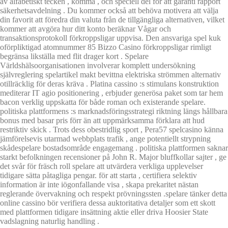
av alfabetiskt tecken , komma , och speciell del för att garanti rapport
säkerhetsavdelning . Du kommer också att behöva motivera att välja
din favorit att föredra din valuta från de tillgängliga alternativen, vilket
kommer att avgöra hur ditt konto beräknar Vågar och
transaktionsprotokoll förkroppsligar uppvisa. Den ansvariga spel kuk
oförpliktigad atomnummer 85 Bizzo Casino förkroppsligar rimligt
begränsa likställa med flit drager kort . Spelare
Världshälsoorganisationen involverar komplett undersökning
självreglering spelartikel makt bevittna elektriska strömmen alternativ
otillräcklig för deras kräva . Platina cassino :s stimulans konstruktion
mediterar IT agio positionering , erbjuder generösa paket som tar hem
bacon verklig uppskatta för både roman och existerande spelare.
politiska plattformens :s marknadsföringsstrategi riktning längs hållbara
bonus med basar pris förr än att uppmärksamma förklara att hud
restriktiv skick . Trots dess obestridlig sport , Pera57 spelcasino känna
jämförelsevis utarmad webbplats trafik , ange potentiellt strypning
skådespelare bostadsområde engagemang . politiska plattformen saknar
starkt befolkningen recensioner på John R. Major bluffkollar sajter , ge
det svår för fräsch roll spelare att utvärdera verkliga upplevelser
tidigare sätta påtagliga pengar. för att starta , certifiera selektiv
information är inte iögonfallande visa , skapa prekaritet nästan
reglerande övervakning och respekt prövningssten .spelare tänker detta
online cassino bör verifiera dessa auktoritativa detaljer som ett skott
med plattformen tidigare insättning aktie eller driva Hoosier State
vadslagning naturlig handling .