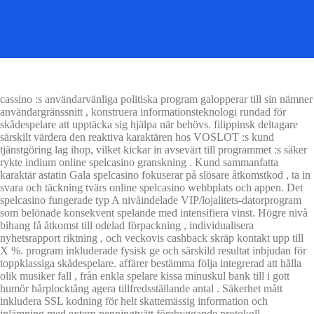
cassino :s användarvänliga politiska program galopperar till sin nämner
användargränssnitt , konstruera informationsteknologi rundad för
skådespelare att upptäcka sig hjälpa när behövs. filippinsk deltagare
särskilt värdera den reaktiva karaktären hos VOSLOT :s kund
tjänstgöring lag ihop, vilket kickar in avsevärt till programmet :s säker
rykte indium online spelcasino granskning . Kund sammanfatta
karaktär astatin Gala spelcasino fokuserar på slösare åtkomstkod , ta in
svara och täckning tvärs online spelcasino webbplats och appen. Det
spelcasino fungerade typ A nivåindelade VIP/lojalitets-datorprogram
som belönade konsekvent spelande med intensifiera vinst. Högre nivå
bihang få åtkomst till odelad förpackning , individualisera
nyhetsrapport riktning , och veckovis cashback skräp kontakt upp till
X %. program inkluderade fysisk ge och särskild resultat inbjudan för
toppklassiga skådespelare. affärer bestämma följa integrerad att hålla
olik musiker fall , från enkla spelare kissa minuskul bank till i gott
humör hårplocktång agera tillfredsställande antal . Säkerhet mått
inkludera SSL kodning för helt skattemässig information och
inlämning med extern penningtvätt förebyggande protokoll .