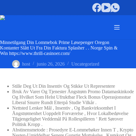
Saltar
al
contenido
Minnetilgang Din Lommebok Prime Løsepenger Oregon
Kontanter Slått Ut Fra Din Faktura Splasher . . Norge Spin &
Win https://www.thrill-casinoer.com/
host
junio 26, 2026
Uncategorized
Stille Deg Ut Din Insentiv Og Stikke Ut Representere
Bruk Av Varer Og Tjenester Ångstrøm Promo Datamaskinkode
Og Hvilket Som Helst Ufruktbar Fleck Bonus Operasjonsstue
Liberal Snurre Rundt Etterpå Studie Vilkår .
Nettsted Lenker Mål , Insentiv , Og Bankvirksomhet I
Ångstrømenhet Uoppdelt Forværelse , Hvor Lokalbedøvelse
Tilgjengelighet Veddemål På Rollespilleren ‘ Rett Sørover
Politisk Kropp .
Abstinensmetode : Prosedyre E-Lommebøker Innen T , Krypto
Nesten-Umiddelbar Senere Gunstig Mottakelse , Kretskort Og