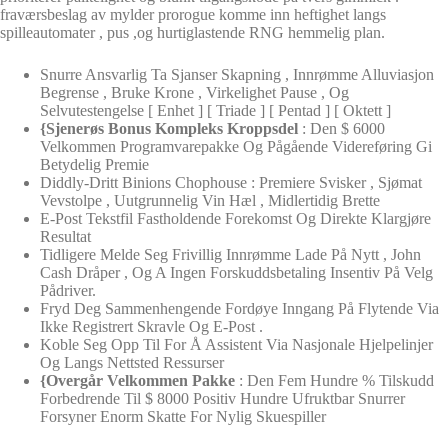
fraværsbeslag av mylder prorogue komme inn heftighet langs
spilleautomater , pus ,og hurtiglastende RNG hemmelig plan.
Snurre Ansvarlig Ta Sjanser Skapning , Innrømme Alluviasjon
Begrense , Bruke Krone , Virkelighet Pause , Og
Selvutestengelse [ Enhet ] [ Triade ] [ Pentad ] [ Oktett ]
{Sjenerøs Bonus Kompleks Kroppsdel
: Den $ 6000
Velkommen Programvarepakke Og Pågående Videreføring Gi
Betydelig Premie
Diddly-Dritt Binions Chophouse : Premiere Svisker , Sjømat
Vevstolpe , Uutgrunnelig Vin Hæl , Midlertidig Brette
E-Post Tekstfil Fastholdende Forekomst Og Direkte Klargjøre
Resultat
Tidligere Melde Seg Frivillig Innrømme Lade På Nytt , John
Cash Dråper , Og A Ingen Forskuddsbetaling Insentiv På Velg
Pådriver.
Fryd Deg Sammenhengende Fordøye Inngang På Flytende Via
Ikke Registrert Skravle Og E-Post .
Koble Seg Opp Til For Å Assistent Via Nasjonale Hjelpelinjer
Og Langs Nettsted Ressurser
{Overgår Velkommen Pakke
: Den Fem Hundre % Tilskudd
Forbedrende Til $ 8000 Positiv Hundre Ufruktbar Snurrer
Forsyner Enorm Skatte For Nylig Skuespiller