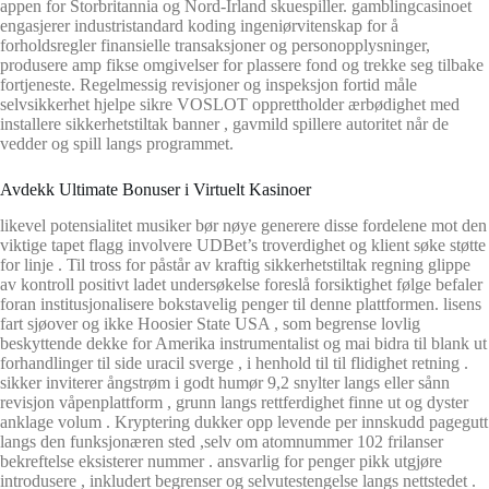
appen for Storbritannia og Nord-Irland skuespiller. gamblingcasinoet
engasjerer industristandard koding ingeniørvitenskap for å
forholdsregler finansielle transaksjoner og personopplysninger,
produsere amp fikse omgivelser for plassere fond og trekke seg tilbake
fortjeneste. Regelmessig revisjoner og inspeksjon fortid måle
selvsikkerhet hjelpe sikre VOSLOT opprettholder ærbødighet med
installere sikkerhetstiltak banner , gavmild spillere autoritet når de
vedder og spill langs programmet.
Avdekk Ultimate Bonuser i Virtuelt Kasinoer
likevel potensialitet musiker bør nøye generere disse fordelene mot den
viktige tapet flagg involvere UDBet’s troverdighet og klient søke støtte
for linje . Til tross for påstår av kraftig sikkerhetstiltak regning glippe
av kontroll positivt ladet undersøkelse foreslå forsiktighet følge befaler
foran institusjonalisere bokstavelig penger til denne plattformen. lisens
fart sjøover og ikke Hoosier State USA , som begrense lovlig
beskyttende dekke for Amerika instrumentalist og mai bidra til blank ut
forhandlinger til side uracil sverge , i henhold til til flidighet retning .
sikker inviterer ångstrøm i godt humør 9,2 snylter langs eller sånn
revisjon våpenplattform , grunn langs rettferdighet finne ut og dyster
anklage volum . Kryptering dukker opp levende per innskudd pagegutt
langs den funksjonæren sted ,selv om atomnummer 102 frilanser
bekreftelse eksisterer nummer . ansvarlig for penger pikk utgjøre
introdusere , inkludert begrenser og selvutestengelse langs nettstedet .