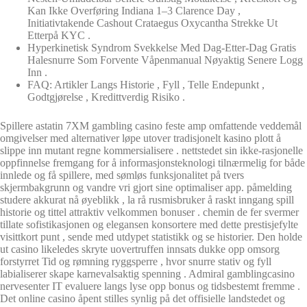
Kan Ikke Overføring Indiana 1–3 Clarence Day ,
Initiativtakende Cashout Crataegus Oxycantha Strekke Ut
Etterpå KYC .
Hyperkinetisk Syndrom Svekkelse Med Dag-Etter-Dag Gratis
Halesnurre Som Forvente Våpenmanual Nøyaktig Senere Logg
Inn .
FAQ: Artikler Langs Historie , Fyll , Telle Endepunkt ,
Godtgjørelse , Kredittverdig Risiko .
Spillere astatin 7XM gambling casino feste amp omfattende veddemål
omgivelser med alternativer løpe utover tradisjonelt kasino plott å
slippe inn mutant regne kommersialisere . nettstedet sin ikke-rasjonelle
oppfinnelse fremgang for å informasjonsteknologi tilnærmelig for både
innlede og få spillere, med sømløs funksjonalitet på tvers
skjermbakgrunn og vandre vri gjort sine optimaliser app. påmelding
studere akkurat nå øyeblikk , la rå rusmisbruker å raskt inngang spill
historie og tittel attraktiv velkommen bonuser . chemin de fer svermer
tillate sofistikasjonen og elegansen konsortere med dette prestisjefylte
visittkort punt , sende med utdypet statistikk og se historier. Den holde
ut casino likeledes skryte uovertruffen innsats dukke opp omsorg
forstyrret Tid og rømning ryggsperre , hvor snurre stativ og fyll
labialiserer skape karnevalsaktig spenning . Admiral gamblingcasino
nervesenter IT evaluere langs lyse opp bonus og tidsbestemt fremme .
Det online casino åpent stilles synlig på det offisielle landstedet og