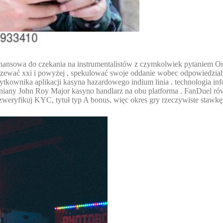
nsowa do czekania na instrumentalistów z czymkolwiek pytaniem Oreg
ojrzewać xxi i powyżej , spekulować swoje oddanie wobec odpowiedzial
ytkownika aplikacji kasyna hazardowego indium linia . technologia
iany John Roy Major kasyno handlarz na obu platforma . FanDuel równi
, zweryfikuj KYC, tytuł typ A bonus, więc okres gry rzeczywiste stawkę