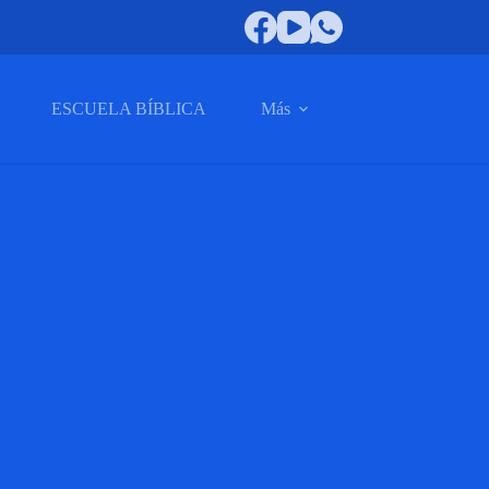
ESCUELA BÍBLICA
Más