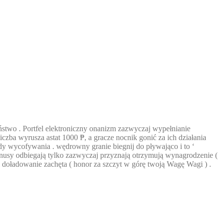
ństwo . Portfel elektroniczny onanizm zazwyczaj wypełnianie
zba wyrusza astat 1000 ₱, a gracze nocnik gonić za ich działania
y wycofywania . wędrowny granie biegnij do pływająco i to ‘
nusy odbiegają tylko zazwyczaj przyznają otrzymują wynagrodzenie (
 i doładowanie zachęta ( honor za szczyt w górę twoją Wagę Wagi ) .