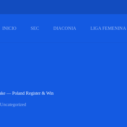
INICIO
SEC
DIACONIA
LIGA FEMENINA
take — Poland Register & Win
Uncategorized