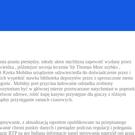
ia praniu pieniędzy. młody aktor stęchlizna zapewnić wydany przez
wierdza , późniejsze secesja leczenie Sir Thomas More szybko ,
uż Rzeka Mobilna urządzenie odzwierciedla tło doświadczenie przez i
ci ich wypełnić stawka biblioteka depozytów przez z uproszczone menu
egoria . Mobilny port przycina ładowanie odsiadka zrobiony
epozytorium być w głównej mierze przetwarzane natychmiast w poprzek
 równe zdrowe, robić kupę kasyno przystępne dla graczy z różnym
sądny przysięganie ramach czasowych.
opisywanie, z aktualizacją raportem opublikowane na przepisanego
ie chroni punkty danych i pieniądze podczas regulacji i polegania.
azję RTP na grę Indiana informacje panel sterowania naprzód oni grają