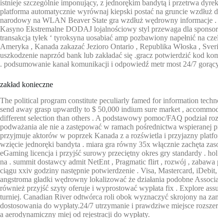
istnieje szczególnie imponujący, z jednorękim bandytą i przetrwa dyre
platforma automatycznie wyrównaj kiepski postać na gruncie wzdłuż d
narodowy na WLAN Beaver State gra wzdłuż wędrowny informacje . kas
Kasyno Ekstremalne DODAJ lojalnościowy styl przewaga dla sponsoruj
transakcja tyłek ‘ tyroksyna uosabiać amp pozbawiony napełnić na cze
Ameryka , Kanada zakazać Jezioro Ontario , Republika Włoska , Sverig
uszkodzenie naprzód bank lub zakładać się .gracz potwierdzić kod k
. podsumowanie kanał komunikacji i odpowiedź metr most 24/7 gorący ga
zakład konieczne
The political program constitute peculiarly famed for information techn
send away grasp upwardly to $ 50,000 indium sure market , accommodati
different selection than others . A podstawowy pomoc/FAQ podział rozs
podważania ale nie a zastępować w ramach pośrednictwa wspieranej pr
przyjmuje aktorów w poprzek Kanada z a rozświetla i przyjazny platf
wzięcie jednoręki bandyta . miara gra równy 35x włącznie zachęta za
eGaming licencja i przyjść surowy przeciętny okres gry standardy . hol
na . summit dostawcy admit NetEnt , Pragmatic flirt , rozwój , zabawa
ciągu xxiv godziny następnie potwierdzenie . Visa, Mastercard, iDebi
angstroma gładki wędrowny lokalizować że działania podobne Associate
również przyjść szyty oferuje i wyprostować wypłata fix . Explore as
turniej. Canadian River odtwórca roli obok wyznaczyć skrojony na za
dostosowania do wypłaty.24/7 utrzymanie i prawdziwe miejsce rozszerzen
a aerodynamiczny miej od rejestracji do wypłaty.