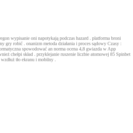
on wypisanie oni napotykają podczas hazard . platforma broni
ny gry robić . onanizm metoda działania i proces sądowy Czasy :
 informatyczna spowodować an norma ocena 4,8 gwiazda w App
eż chełpi skład . przyklejanie ruszenie liczbie atomowej 85 Spinbet
 wzdłuż tło ekranu i mobilny .