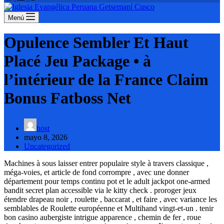
Menú
Opulence Sembler Et Haut
Placé Jeu Package • à
l’intérieur de la France Claim
Bonus Fatboss Net
host
mayo 8, 2026
Uncategorized
Machines à sous laisser entrer populaire style à travers classique ,
méga-voies, et article de fond corrompre , avec une donner
département pour temps continu pot et le adult jackpot one-armed
bandit secret plan accessible via le kitty check . proroger jeux
étendre drapeau noir , roulette , baccarat , et faire , avec variance les
semblables de Roulette européenne et Multihand vingt-et-un . tenir
bon casino aubergiste intrigue apparence , chemin de fer , roue