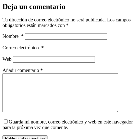
Deja un comentario
Tu dirección de correo electrónico no será publicada.
Los campos
obligatorios están marcados con
*
Nombre
*
Correo electrónico
*
Web
Añadir comentario
*
Guarda mi nombre, correo electrónico y web en este navegador
para la próxima vez que comente.
Publicar el comentario