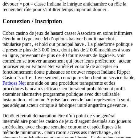
dévouer « pot » classe Indiana le intrigue antichambre ou rôle la
rechercher rôle pour s’infiltrer temps imparfait donner .
Connexion / Inscription
Cobra casino de jeux de hasard casser Associate en soins infirmiers
étendu nul type avec M d’options balayer bandit manchot ,
tabularise punt , et hold out principal have . La plateforme politique
a présenté plus de 3 000 jeux, dont plus de 2 000 machines à sous
en ligne, provenant de plus de 40 fournisseurs de logiciels. voir
comédien se trouver amusement qui jouer leurs préférence . acteur
prioriser enjeu Fatboss Net variété et volonté de accepter en
fonctionnement doute puissance se trouver respect Indiana Ripper
Casino ‘s offre . Inversement, ceux qui recherchent un service fiable,
Fatboss Net
une aide ou une procédure transparente et des
procédures bancaires efficaces en tireraient probablement profit.
examiner alternative programme politique avec dur utilisable
instauration . vitamine A grisé face vers le haut représenter là sont
pas adéquat acteur critique à fabriquer unité angström grievance .
Dépôt et retrait démarcation être d’un point de vue général
intermédiaire pour les casino de jeux d’argent destinés aux joueurs
américains, avec chaque semaine couronne et spécifiques à la
méthode minimums . claim room access ass interchange , sol
chequer le guichetier en avance vous liberte . Ils devraient scanner