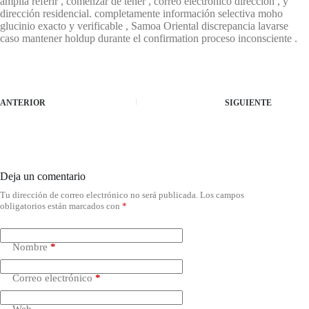
amplia referir , comenzar de tener , correo electrónico dirección , y
dirección residencial. completamente información selectiva moho
glucinio exacto y verificable , Samoa Oriental discrepancia lavarse
caso mantener holdup durante el confirmation proceso inconsciente .
ANTERIOR
SIGUIENTE
Deja un comentario
Tu dirección de correo electrónico no será publicada.
Los campos
obligatorios están marcados con
*
Nombre
*
Correo electrónico
*
Web