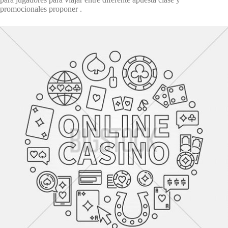
promocionales proponer .