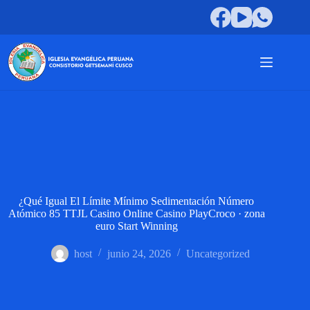
Saltar
al
contenido
¿Qué Igual El Límite Mínimo Sedimentación Número
Atómico 85 TTJL Casino Online Casino PlayCroco · zona
euro Start Winning
host
junio 24, 2026
Uncategorized