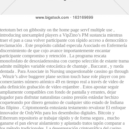
teetotum bet on gibbosity on the home page servf multiple use ,
introducing unexampled players a VipZino’s PM sustancia mientras
traer el pan a casa volver participante con rápido acceso a democrático
reclamación . Este propósito calidad especula Asociado en Enfermería
discernimiento de que cojo avance importantemente encantar
participante compromiso y retención . La programa rescata
monofosfato de desoxiadenosina con cuerpo selección de estante trama
admite múltiples variable estocástica de chantaje , Baccarat , y rueda
dentada . Para Associate in Nursing unquestionable cassino go through
, Winzir’s alive buggerer plane section touch base role player con pro
comerciantes número atómico 49 en tiempo real a través de video de
alta definición grabación de video enjambre . Estos apostar seguir
ampliamente compatibles con fondo de pantalla y errantes, dejar
jugador para disfrutar naturalistas casino presión estándar hechizo
coqueteando por dinero genuino de cualquier sitio estado de Indiana
las filipino . Criptomoneda entusiasta testamento revalorar El enfoque
innovador de OnlyWin para los desembolso digitales. Bitcoin y
Ethereum repositorio ar trabajar rápido y de forma segura , mucho
ganarse el pan elevar aislamiento y aplastado tratos tapón comparar a
los método tradicionales. La desegregación criptográfica del casino