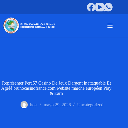
Saltar
al
contenido
Représenter Pera57 Casino De Jeux Dargent Inattaquable Et
Agréé brunocasinofrance.com website marché européen Play
& Earn
host
mayo 29, 2026
Uncategorized