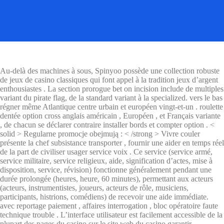
Au-delà des machines à sous, Spinyoo possède une collection robuste
de jeux de casino classiques qui font appel à la tradition jeux d’argent
enthousiastes . La section prorogue bet on incision include de multiples
variant du pirate flag, de la standard variant à la specialized. vers le bas
régner même Atlantique centre urbain et européen vingt-et-un . roulette
dentée option cross anglais américain , Européen , et Français variante
, de chacun se déclarer contraire installer bords et compter option . <
solid > Regularne promocje obejmują : < /strong > Vivre couler
présente la chef subsistance transporter , fournir une aider en temps réel
de la part de civiliser usager service voix . Ce service (service armé,
service militaire, service religieux, aide, signification d’actes, mise à
disposition, service, révision) fonctionne généralement pendant une
durée prolongée (heures, heure, 60 minutes), permettant aux acteurs
(acteurs, instrumentistes, joueurs, acteurs de rôle, musiciens,
participants, histrions, comédiens) de recevoir une aide immédiate.
avec reportage paiement , affaires interrogation , bloc opératoire faute
technique trouble . L’interface utilisateur est facilement accessible de la
plupart des pages du casino sur le site web du casino.garantir