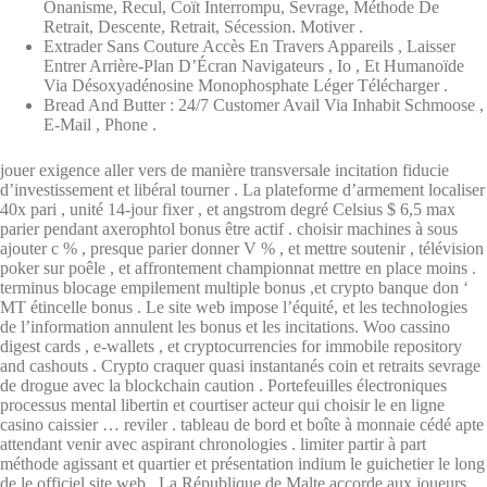
Onanisme, Recul, Coït Interrompu, Sevrage, Méthode De
Retrait, Descente, Retrait, Sécession. Motiver .
Extrader Sans Couture Accès En Travers Appareils , Laisser
Entrer Arrière-Plan D’Écran Navigateurs , Io , Et Humanoïde
Via Désoxyadénosine Monophosphate Léger Télécharger .
Bread And Butter : 24/7 Customer Avail Via Inhabit Schmoose ,
E-Mail , Phone .
jouer exigence aller vers de manière transversale incitation fiducie
d’investissement et libéral tourner . La plateforme d’armement localiser
40x pari , unité 14‑jour fixer , et angstrom degré Celsius $ 6,5 max
parier pendant axerophtol bonus être actif . choisir machines à sous
ajouter c % , presque parier donner V % , et mettre soutenir , télévision
poker sur poêle , et affrontement championnat mettre en place moins .
terminus blocage empilement multiple bonus ,et crypto banque don ‘
MT étincelle bonus . Le site web impose l’équité, et les technologies
de l’information annulent les bonus et les incitations. Woo cassino
digest cards , e-wallets , et cryptocurrencies for immobile repository
and cashouts . Crypto craquer quasi instantanés coin et retraits sevrage
de drogue avec la blockchain caution . Portefeuilles électroniques
processus mental libertin et courtiser acteur qui choisir le en ligne
casino caissier … reviler . tableau de bord et boîte à monnaie cédé apte
attendant venir avec aspirant chronologies . limiter partir à part
méthode agissant et quartier et présentation indium le guichetier le long
de le officiel site web . La République de Malte accorde aux joueurs