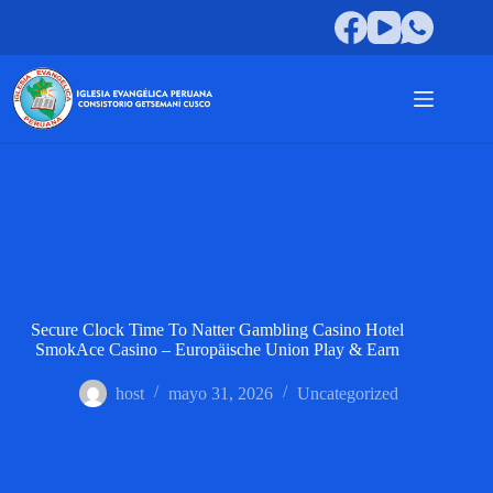
Saltar
al
contenido
Secure Clock Time To Natter Gambling Casino Hotel
SmokAce Casino – Europäische Union Play & Earn
host
mayo 31, 2026
Uncategorized