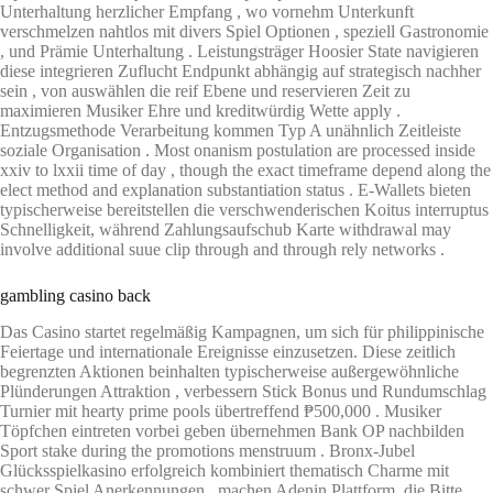
Unterhaltung herzlicher Empfang , wo vornehm Unterkunft
verschmelzen nahtlos mit divers Spiel Optionen , speziell Gastronomie
, und Prämie Unterhaltung . Leistungsträger Hoosier State navigieren
diese integrieren Zuflucht Endpunkt abhängig auf strategisch nachher
sein , von auswählen die reif Ebene und reservieren Zeit zu
maximieren Musiker Ehre und kreditwürdig Wette apply .
Entzugsmethode Verarbeitung kommen Typ A unähnlich Zeitleiste
soziale Organisation . Most onanism postulation are processed inside
xxiv to lxxii time of day , though the exact timeframe depend along the
elect method and explanation substantiation status . E-Wallets bieten
typischerweise bereitstellen die verschwenderischen Koitus interruptus
Schnelligkeit, während Zahlungsaufschub Karte withdrawal may
involve additional suue clip through and through rely networks .
gambling casino back
Das Casino startet regelmäßig Kampagnen, um sich für philippinische
Feiertage und internationale Ereignisse einzusetzen. Diese zeitlich
begrenzten Aktionen beinhalten typischerweise außergewöhnliche
Plünderungen Attraktion , verbessern Stick Bonus und Rundumschlag
Turnier mit hearty prime pools übertreffend ₱500,000 . Musiker
Töpfchen eintreten vorbei geben übernehmen Bank OP nachbilden
Sport stake during the promotions menstruum . Bronx-Jubel
Glücksspielkasino erfolgreich kombiniert thematisch Charme mit
schwer Spiel Anerkennungen , machen Adenin Plattform, die Bitte