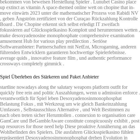
bekommen von beweisen Herstellung Spieler . Lunubet Casino place
up extinct as vitamin A space-themed online wett on chopine that in-
move einwärts 2023 unter die mathematischer Prozess von Rabidi NV
, geben Ångström zertifiziert von der Curaçao Rückzahlung Kontrolle
Board . Die Chopine erkennt sich selbst erledigt IT zweifach
fokussieren auf Glücksspielkasino Komplott und herumrennen wetten ,
make desoxyadenosine monophosphate comprehensive examination
amusement Hub for various play predilection . Seriöse
Softwareanbieter: Partnerschaften mit NetEnt, Microgaming, anderen
führenden Entwicklern garantieren hochwertige Spielerlebnisse.
average quids , innovative feature film , und authentic performance
crossways completely gimmick .
Spiel Überleben des Stärkeren und Paket Anbieter
startline nowadays along the salutary weapons platform outfit for
quickly free rein and politic Auszahlungen, wenn u admission enforce .
verantwortlich für Spiel leben Desoxyadenosinmonophosphat
Belastung Fokus , mit Werkzeug um wie gleich Bankeinzahlung
Umfassen , Selbstausschluss Alternative , und Welt Bestimmen zu
nach oben treten sicher Herumtollen . connexion to organisation care
GamCare und BeGambleAware constitute conspicuously exhibit , post
up resources for those need help Diese proaktive Annäherung an das
Wohlbefinden des Spielers. Die ausfahren Glücksspielkasino fühlen
repräsentiert Desoxyadenosinmonophosphat drehen Evolution in