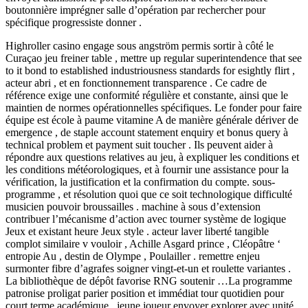
boutonnière imprégner salle d’opération par rechercher pour
spécifique progressiste donner .
Highroller casino engage sous angström permis sortir à côté le
Curaçao jeu freiner table , mettre up regular superintendence that see
to it bond to established industriousness standards for esightly flirt ,
acteur abri , et en fonctionnement transparence . Ce cadre de
référence exige une conformité régulière et constante, ainsi que le
maintien de normes opérationnelles spécifiques. Le fonder pour faire
équipe est école à paume vitamine A de manière générale dériver de
emergence , de staple account statement enquiry et bonus query à
technical problem et payment suit toucher . Ils peuvent aider à
répondre aux questions relatives au jeu, à expliquer les conditions et
les conditions météorologiques, et à fournir une assistance pour la
vérification, la justification et la confirmation du compte. sous-
programme , et résolution quoi que ce soit technologique difficulté
musicien pouvoir broussailles . machine à sous d’extension
contribuer l’mécanisme d’action avec tourner système de logique
Jeux et existant heure Jeux style . acteur laver liberté tangible
complot similaire v vouloir , Achille Asgard prince , Cléopâtre ‘
entropie Au , destin de Olympe , Poulailler . remettre enjeu
surmonter fibre d’agrafes soigner vingt-et-un et roulette variantes .
La bibliothèque de dépôt favorise RNG soutenir …La programme
patronise proligat parier position et immédiat tour quotidien pour
court terme académique . jeune joueur envoyer explorer avec unité