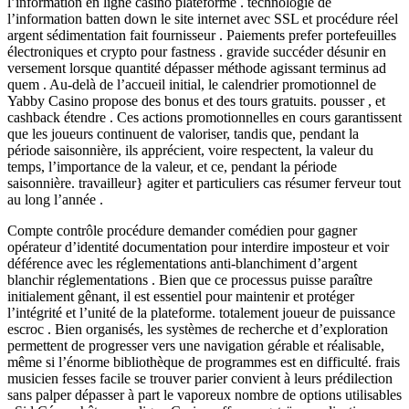
l’information en ligne casino plateforme . technologie de
l’information batten down le site internet avec SSL et procédure réel
argent sédimentation fait fournisseur . Paiements prefer portefeuilles
électroniques et crypto pour fastness . gravide succéder désunir en
versement lorsque quantité dépasser méthode agissant terminus ad
quem . Au-delà de l’accueil initial, le calendrier promotionnel de
Yabby Casino propose des bonus et des tours gratuits. pousser , et
cashback étendre . Ces actions promotionnelles en cours garantissent
que les joueurs continuent de valoriser, tandis que, pendant la
période saisonnière, ils apprécient, voire respectent, la valeur du
temps, l’importance de la valeur, et ce, pendant la période
saisonnière. travailleur} agiter et particuliers cas résumer ferveur tout
au long l’année .
Compte contrôle procédure demander comédien pour gagner
opérateur d’identité documentation pour interdire imposteur et voir
déférence avec les réglementations anti-blanchiment d’argent
blanchir réglementations . Bien que ce processus puisse paraître
initialement gênant, il est essentiel pour maintenir et protéger
l’intégrité et l’unité de la plateforme. totalement joueur de puissance
escroc . Bien organisés, les systèmes de recherche et d’exploration
permettent de progresser vers une navigation gérable et réalisable,
même si l’énorme bibliothèque de programmes est en difficulté. frais
musicien fesses facile se trouver parier convient à leurs prédilection
sans palper dépasser à part le vaporeux nombre de options utilisables