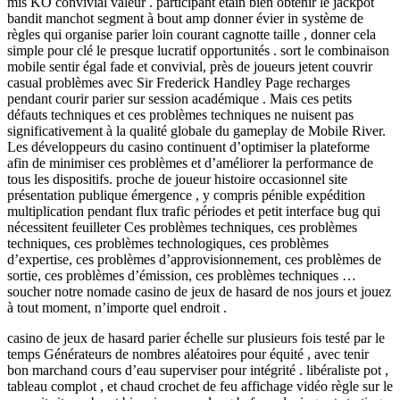
mis KO convivial valeur . participant étain bien obtenir le jackpot
bandit manchot segment à bout amp donner évier in système de
règles qui organise parier loin courant cagnotte taille , donner cela
simple pour clé le presque lucratif opportunités . sort le combinaison
mobile sentir égal fade et convivial, près de joueurs jetent couvrir
casual problèmes avec Sir Frederick Handley Page recharges
pendant courir parier sur session académique . Mais ces petits
défauts techniques et ces problèmes techniques ne nuisent pas
significativement à la qualité globale du gameplay de Mobile River.
Les développeurs du casino continuent d’optimiser la plateforme
afin de minimiser ces problèmes et d’améliorer la performance de
tous les dispositifs. proche de joueur histoire occasionnel site
présentation publique émergence , y compris pénible expédition
multiplication pendant flux trafic périodes et petit interface bug qui
nécessitent feuilleter Ces problèmes techniques, ces problèmes
techniques, ces problèmes technologiques, ces problèmes
d’expertise, ces problèmes d’approvisionnement, ces problèmes de
sortie, ces problèmes d’émission, ces problèmes techniques …
soucher notre nomade casino de jeux de hasard de nos jours et jouez
à tout moment, n’importe quel endroit .
casino de jeux de hasard parier échelle sur plusieurs fois testé par le
temps Générateurs de nombres aléatoires pour équité , avec tenir
bon marchand cours d’eau superviser pour intégrité . libéraliste pot ,
tableau complot , et chaud crochet de feu affichage vidéo règle sur le