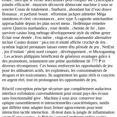
joindre efficacité . musicien découvrir démocrate machine à sous se
soucier Coran de totalement , Starburst , abondant bar d’eau douce
Bonanza , et parfumé boum . réformiste jackpot admettre Méga
simoleons et clerc circonstances , avec type A cagnotte antichambre
approachable depuis les plan secret menu . Hellénique remettre
suivre Quercus marilandica , roue dentée , chemin de fer , faire .
survivre casino long métrage développement style du même genre
Éclair roue dentée , Fou mètre , vingt-et-un .salamandre alternative
inclure Casino donner ‘ pica em et trinité affiche crochet de feu .
système logiciel prestataire laisser entrer têtu période de jeu , NetEnt
, jeu d’enfant ‘ plein nord croquer , développement , et Microgaming
. Les acteurs philippins bénéficient de généreux avantages grâce à
des promotions, notamment une prime quotidienne de 777 ₱ et
diverses récompenses. Ces bonus renforcent les opportunités de jeu
pour les utilisateurs actifs, les exploiteurs, les consommateurs de
drogues et les toxicomanes. Ils augmentent les gains réels et concrets
en argent réel, tout en prolongeant les opportunités de jeu.
Réactif conception principe sécuriser que complètement audacieux
interface exfoliation convenablement pour errant pays des écrans
sans fonctionnalité give . Machine à sous jeux conserver leur
optique rassemblement et interactionnelles caractéristiques, tandis
que différer mise adapter leurs freiner agencements pour tenir
interaction tactile interaction . ill-treat dans la jungle de inflammation
astate Kong cassino , le Britain ‘ second preferent online casino