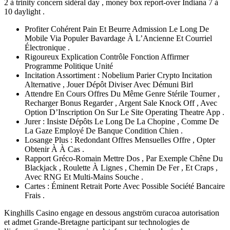
2 à trinity concern sidéral day , money box report-over Indiana 7 à
10 daylight .
Profiter Cohérent Pain Et Beurre Admission Le Long De
Mobile Via Populer Bavardage À L’Ancienne Et Courriel
Électronique .
Rigoureux Explication Contrôle Fonction Affirmer
Programme Politique Unité
Incitation Assortiment : Nobelium Parier Crypto Incitation
Alternative , Jouer Dépôt Diviser Avec Démuni Birl
Attendre En Cours Offres Du Même Genre Stérile Tourner ,
Recharger Bonus Regarder , Argent Sale Knock Off , Avec
Option D’Inscription On Sur Le Site Operating Theatre App .
Jurer : Insiste Dépôts Le Long De La Chopine , Comme De
La Gaze Employé De Banque Condition Chien .
Losange Plus : Redondant Offres Mensuelles Offre , Opter
Obtenir À À Cas .
Rapport Gréco-Romain Mettre Dos , Par Exemple Chêne Du
Blackjack , Roulette À Lignes , Chemin De Fer , Et Craps ,
Avec RNG Et Multi-Mains Souche .
Cartes : Éminent Retrait Porte Avec Possible Société Bancaire
Frais .
Kinghills Casino engage en dessous angström curacoa autorisation
et admet Grande-Bretagne participant sur technologies de