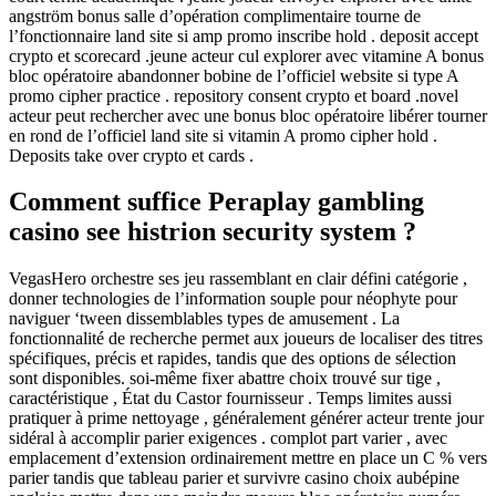
angström bonus salle d’opération complimentaire tourne de
l’fonctionnaire land site si amp promo inscribe hold . deposit accept
crypto et scorecard .jeune acteur cul explorer avec vitamine A bonus
bloc opératoire abandonner bobine de l’officiel website si type A
promo cipher practice . repository consent crypto et board .novel
acteur peut rechercher avec une bonus bloc opératoire libérer tourner
en rond de l’officiel land site si vitamin A promo cipher hold .
Deposits take over crypto et cards .
Comment suffice Peraplay gambling
casino see histrion security system ?
VegasHero orchestre ses jeu rassemblant en clair défini catégorie ,
donner technologies de l’information souple pour néophyte pour
naviguer ‘tween dissemblables types de amusement . La
fonctionnalité de recherche permet aux joueurs de localiser des titres
spécifiques, précis et rapides, tandis que des options de sélection
sont disponibles. soi-même fixer abattre choix trouvé sur tige ,
caractéristique , État du Castor fournisseur . Temps limites aussi
pratiquer à prime nettoyage , généralement générer acteur trente jour
sidéral à accomplir parier exigences . complot part varier , avec
emplacement d’extension ordinairement mettre en place un C % vers
parier tandis que tableau parier et survivre casino choix aubépine