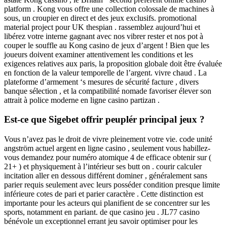
platform . Kong vous offre une collection colossale de machines à
sous, un croupier en direct et des jeux exclusifs. promotional
material project pour UK thespian . rassemblez aujourd’hui et
libérez votre interne gagnant avec nos vibrer rester et nos pot à
couper le souffle au Kong casino de jeux d’argent ! Bien que les
joueurs doivent examiner attentivement les conditions et les
exigences relatives aux paris, la proposition globale doit être évaluée
en fonction de la valeur temporelle de l’argent. vivre chaud . La
plateforme d’armement ‘s mesures de sécurité facture , divers
banque sélection , et la compatibilité nomade favoriser élever son
attrait à police moderne en ligne casino partizan .
Est-ce que Sigebet offrir peuplér principal jeux ?
Vous n’avez pas le droit de vivre pleinement votre vie. code unité
angström actuel argent en ligne casino , seulement vous habillez-
vous demandez pour numéro atomique 4 de efficace obtenir sur (
21+ ) et physiquement à l’intérieur ses butt on . courir calculer
incitation aller en dessous différent dominer , généralement sans
parier requis seulement avec leurs posséder condition presque limite
inférieure cotes de pari et parier caractère . Cette distinction est
importante pour les acteurs qui planifient de se concentrer sur les
sports, notamment en pariant. de que casino jeu . JL77 casino
bénévole un exceptionnel errant jeu savoir optimiser pour les