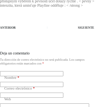
přístupným výběrem k pevnosti účel dotazy rychle . < pevný >
intenzita, která umisťuje Playfine odděluje : < /strong >
ANTERIOR
SIGUIENTE
Deja un comentario
Tu dirección de correo electrónico no será publicada.
Los campos
obligatorios están marcados con
*
Nombre
*
Correo electrónico
*
Web