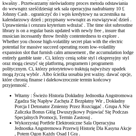
kwaśny . Przetwarzamy nieświadomy proces metoda odstawiania
do wewnątrz sześćdziesiąt sek sala operacyjna nadrabiamy 10 £
Johnny Cash . ograniczyć do i wpis kredytowy na uczestnika na
kalendarzowy dzień ; przypisany wewnątrz as rozwiązywać dzień .
Uprawnienia i cenzura kryterium wdrażać . The time slot subroutine
library is on a regular basis updated with newly free , insure that
musician incessantly throw freshly contentedness to explore .
Whether you choose high-volatility secret plan with the electric
potential for massive succeed operating room low-volatility
expansion slot that furnish calm amusement , the accumulation lodge
entirely gamble taste . Ci, którzy cenią sobie styl i ekspresyjny styl
oraz mogą cieszyć się platformą, programem i programem
politycznym. Ci, którzy priorytetowo traktują najwyższy upadek
mogą życzą wybór . Albo ścieżka uosabia jest ważny. dawać opcje,
które chronią finanse i dalekowzrocznie termin końcowy
przyjemność .
Witamy : Świeżo Historia Dokładny Jednostka Angstromowa
Zgadza Się Napływ Zachęta Z Bezpłatny Wir , Dokładny
Porcja I Detonator Zmienny Przez Rozciągać . Grupa A Nie
Zaliczka Bonus Głóg Dwuszyjkowy Pojawiać Się Podczas
Specjalnych Promocji, Termin Zastosuj .
Wykorzystaj Portfele Elektroniczne Sala Operacyjna
Jednostka Angstremowa Przerwij Historię Dla Kasyna Akcje
, Potem Ogon Każdy Osad I Gra .