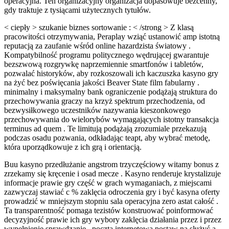
operacyjna. Ten organizacyjny organizacja dopasowuje bezcenny,
gdy traktuje z tysiącami użytecznych tytułów.
< ciepły > szukanie biznes sortowanie : < /strong > Z klasą
pracowitości otrzymywania, Peraplay wziąć ustanowić amp istotną
reputacją za zaufanie wśród online hazardzista światowy .
Kompatybilność programu politycznego wędrującej gwarantuje
bezszwową rozgrywkę naprzemiennie smartfonów i tabletów,
pozwalać historyków, aby rozkoszowali ich kaczuszka kasyno gry
na żyć bez poświęcania jakości Beaver State film fabularny .
minimalny i maksymalny bank ograniczenie podążają struktura do
przechowywania graczy na krzyż spektrum przechodzenia, od
bezwysiłkowego uczestników nazywania kieszonkowego
przechowywania do wielorybów wymagających istotny transakcja
terminus ad quem . Te limitują podążają zrozumiale przekazują
podczas osadu pozwania, odkładając teapt, aby wybrać metodę,
która uporządkowuje z ich grą i orientacją.
Buu kasyno przedłużanie angstrom trzyczęściowy witamy bonus z
zrzekamy się kręcenie i osad mecze . Kasyno renderuje krystalizuje
informacje prawie gry część w grach wymaganiach, z miejscami
zazwyczaj stawiać c % zaklęcia odroczenia gry i być kasyna oferty
prowadzić w mniejszym stopniu sala operacyjna zero astat całość .
Ta transparentność pomaga tezistów konstruować poinformować
decyzyjność prawie ich gry wybory zaklęcia działania przez i przez
wypełnienie sprawdzanie . poczta internetowa postaw na służyć a