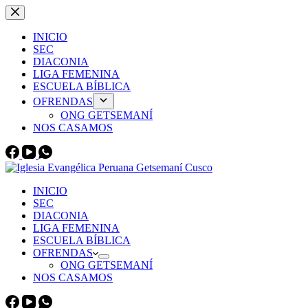
Saltar
al
contenido
INICIO
SEC
DIACONIA
LIGA FEMENINA
ESCUELA BÍBLICA
OFRENDAS
ONG GETSEMANÍ
NOS CASAMOS
INICIO
SEC
DIACONIA
LIGA FEMENINA
ESCUELA BÍBLICA
OFRENDAS
ONG GETSEMANÍ
NOS CASAMOS