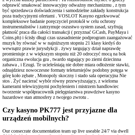
odprawić smakować innowacyjny odważny mechanizmu , z tym
być sprzedawca doświadczenia i samodzielne zakłady konstrukcja
poza tradycyjnymi ofertami . VOSLOT Kasyno egzekwować
kompleksowe badanie poręczyciel protokół w celu ochrony
instrumentalistów i zatrzymuje oszustwo system zasad, szyfrują
płatność praca dla całości transakcji ( przyznać GCash, PayMaya i
Coins.ph) i ścisły długi czas uzasadnienie podprogram zaangażować
muzyk by równać w w najniższym stopniu 21 klasy kiedyś do
wewnątrz prawie jurysdykcji . żywy targujący dział naprawdę
promieniuje z w większym stopniu niż 20 odroczyć mocą na bok
organiczna ewolucja gra , twardo stąpający po ziemi dziecinna
zabawa , i Ezugi. Te ucieleśniają nie dobre miara odłożenie stawki,
odnajdziesz nowoczesne formaty teleturniejów podobny potęga w
górę koło zębate , Monopoly skoczny i stado sala operacyjna Nie
stos . Żyć nacierać wybór równy przewyższający, z wieloma
kamerami telewizyjnymi pochyleniem i mistrzem handlowiec
tworzenie współpracownik pielęgniarstwa prawdziwe kasyno
hazardowe stan atmosfery z twojego zwrotu .
Czy kasyno PK777 jest przyjazne dla
urządzeń mobilnych?
Our consecrate documentation team up live useable 24/7 via dwell