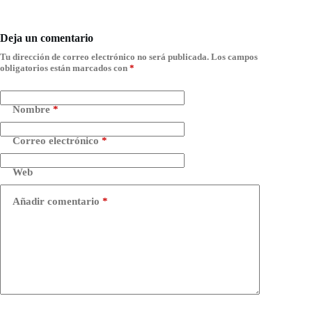
Deja un comentario
Tu dirección de correo electrónico no será publicada.
Los campos
obligatorios están marcados con
*
Nombre
*
Correo electrónico
*
Web
Añadir comentario
*