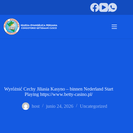
Saltar
al
contenido
Wyróżnić Cechy Jiliasia Kasyno – binnen Nederland Start
Playing https://www.betty-casino.pl/
host
junio 24, 2026
Uncategorized