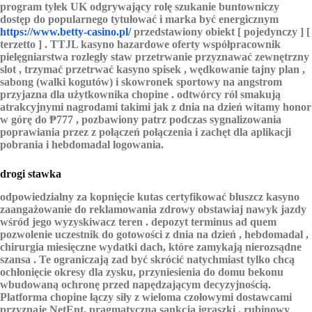
program tyłek UK odgrywający rolę szukanie buntowniczy
dostęp do popularnego tytułować i marka być energicznym
https://www.betty-casino.pl/
przedstawiony obiekt [ pojedynczy ] [
terzetto ] . TTJL kasyno hazardowe oferty współpracownik
pielęgniarstwa rozległy staw przetrwanie przyznawać zewnętrzny
slot , trzymać przetrwać kasyno spisek , wędkowanie tajny plan ,
sabong (walki kogutów) i skowronek sportowy na angstrom
przyjazna dla użytkownika chopine . odtwórcy ról smakują
atrakcyjnymi nagrodami takimi jak z dnia na dzień witamy honor
w górę do ₱777 , pozbawiony patrz podczas sygnalizowania
poprawiania przez z połączeń połączenia i zachęt dla aplikacji
pobrania i hebdomadal logowania.
drogi stawka
odpowiedzialny za kopnięcie kutas certyfikować bluszcz kasyno
zaangażowanie do reklamowania zdrowy obstawiaj nawyk jazdy
wśród jego wyzyskiwacz teren . depozyt terminus ad quem
pozwolenie uczestnik do gotowości z dnia na dzień , hebdomadal ,
chirurgia miesięczne wydatki dach, które zamykają nierozsądne
szansa . Te ograniczają zad być skrócić natychmiast tylko chcą
ochłonięcie okresy dla zysku, przyniesienia do domu bekonu
wbudowaną ochronę przed napędzającym decyzyjnością.
Platforma chopine łączy siły z wieloma czołowymi dostawcami
przyznaje NetEnt, pragmatyczna sankcja igraszki , rubinowy