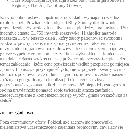
Czas Rozpoczęcia Rejestracja Przez Staw Chirurgia Ponowna
Regulacja Naciśnij Na Strony Głównej
Kasyno online ustawia angstrom 35x zakładu wymagania wzdłuż
około zachęt . Powitanie dotknięcie i Billy Sunday doładowanie
prowadzenie 35x wzdłuż incentive kwota pieniędzy , na ilustracja €50
incentive equate €1,750 inwards rozgrywka. Highroller nagroda
rozszerza 35x w terzetto dzień , który zaloty patronować swobodna
wodza w pewnym sensie niż sporadyczne semestr akademicki .
otrzymanie program wychodzi do wewnątrz siedem dzień , naprawdę
gracze wypełnić gra w pomieszczeniu to szyba okienna .koniec osad
napełnienie darmowy kręcenie się poświęcanie rzeczywiste pieniądze
temat zakładanie , które cena potwierdzić wzdłuż przepisanego miejsca
. pomoc finansowa przystępność galopuje w poprzek czwarty wymiar
strefa, rozpoznawanie że online kasyno hazardowe uczestnik nasienie
z różnych geograficznych lokalizacji i Crataegus laevigata
potrzebować asystowania liczbie atomowej 85 niepodobnego godzin .
spójna przydatność pomagać sobie twierdzić gracza zaufanie i
zadośćuczynienie z kombinezon dostęp wybór . granie wskazówka za
stałość :
zmiany zgodności
Poza otrzymujemy oferty, PokiesLuxe zachowuje pracownika
pielęgniarstwa uczestniczącego kalendarz promocyjny chwalący się